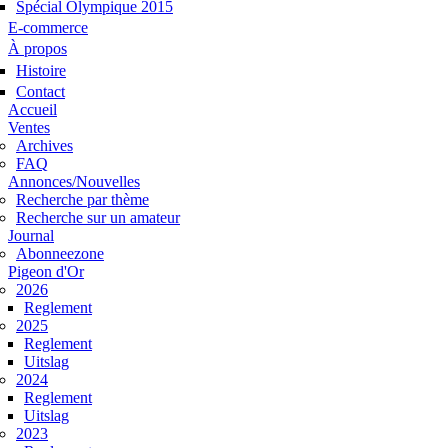
Spécial Olympique 2015
E-commerce
À propos
Histoire
Contact
Hoofdmenu
Accueil
Ventes
Archives
FAQ
Annonces/Nouvelles
Recherche par thème
Recherche sur un amateur
Journal
Abonneezone
Pigeon d'Or
2026
Reglement
2025
Reglement
Uitslag
2024
Reglement
Uitslag
2023