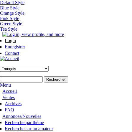
Aller au contenu principal
Default Style
Blue Style
Orange Style
Pink Style
Green Style
Tea Style
Login
Enregistrer
Contact
Formulaire de recherche
Rechercher
Menu
Hoofdmenu #fr
Accueil
Ventes
Archives
FAQ
Annonces/Nouvelles
Recherche par thème
Recherche sur un amateur