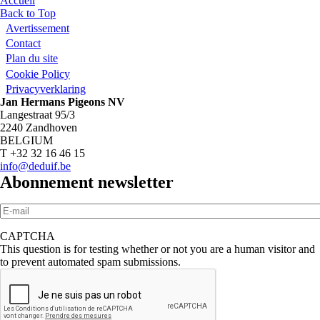
Vous êtes ici
Accueil
Back to Top
Avertissement
Contact
Plan du site
Cookie Policy
Privacyverklaring
Jan Hermans Pigeons NV
Langestraat 95/3
2240 Zandhoven
BELGIUM
T +32 32 16 46 15
info@deduif.be
Abonnement newsletter
E-mail
*
CAPTCHA
This question is for testing whether or not you are a human visitor and
to prevent automated spam submissions.