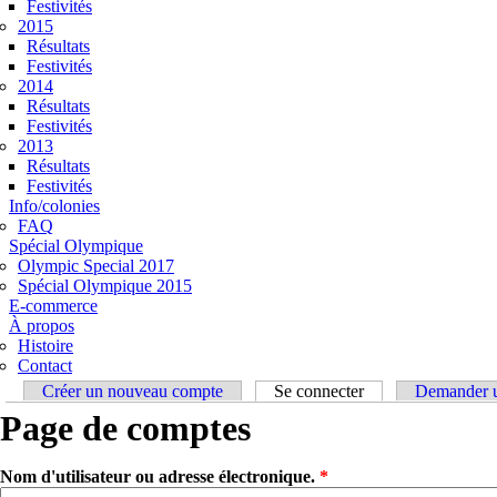
Festivités
2015
Résultats
Festivités
2014
Résultats
Festivités
2013
Résultats
Festivités
Info/colonies
FAQ
Spécial Olympique
Olympic Special 2017
Spécial Olympique 2015
E-commerce
À propos
Histoire
Contact
Onglets principaux
Créer un nouveau compte
Se connecter
(onglet actif)
Demander u
Page de comptes
Nom d'utilisateur ou adresse électronique.
*