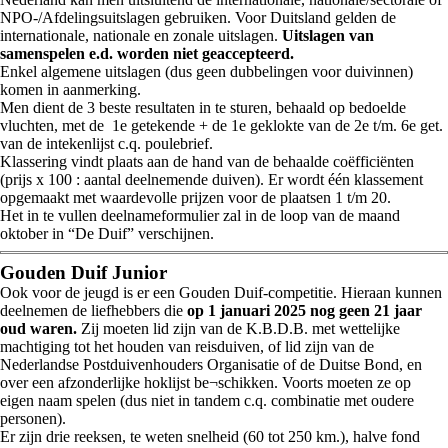
NPO-/Afdelingsuitslagen gebruiken. Voor Duitsland gelden de
internationale, nationale en zonale uitslagen.
Uitslagen van
samenspelen e.d. worden niet geaccepteerd.
Enkel algemene uitslagen (dus geen dubbelingen voor duivinnen)
komen in aanmerking.
Men dient de 3 beste resultaten in te sturen, behaald op bedoelde
vluchten, met de 1e getekende + de 1e geklokte van de 2e t/m. 6e get.
van de intekenlijst c.q. poulebrief.
Klassering vindt plaats aan de hand van de behaalde coëfficiënten
(prijs x 100 : aantal deelnemende duiven). Er wordt één klassement
opgemaakt met waardevolle prijzen voor de plaatsen 1 t/m 20.
Het in te vullen deelnameformulier zal in de loop van de maand
oktober in “De Duif” verschijnen.
Gouden Duif Junior
Ook voor de jeugd is er een Gouden Duif‑competitie. Hieraan kunnen
deelnemen de liefhebbers die
op 1 januari 2025 nog geen 21 jaar
oud waren.
Zij moeten lid zijn van de K.B.D.B. met wettelijke
machtiging tot het houden van reisduiven, of lid zijn van de
Nederlandse Postduivenhouders Organisatie of de Duitse Bond, en
over een afzonderlijke hoklijst be¬schikken. Voorts moeten ze op
eigen naam spelen (dus niet in tandem c.q. combinatie met oudere
personen).
Er zijn drie reeksen, te weten snelheid (60 tot 250 km.), halve fond