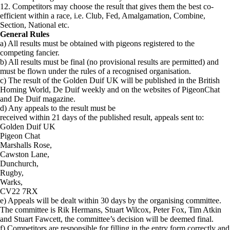
12. Competitors may choose the result that gives them the best co-
efficient within a race, i.e. Club, Fed, Amalgamation, Combine,
Section, National etc.
General Rules
a) All results must be obtained with pigeons registered to the
competing fancier.
b) All results must be final (no provisional results are permitted) and
must be flown under the rules of a recognised organisation.
c) The result of the Golden Duif UK will be published in the British
Homing World, De Duif weekly and on the websites of PigeonChat
and De Duif magazine.
d) Any appeals to the result must be
received within 21 days of the published result, appeals sent to:
Golden Duif UK
Pigeon Chat
Marshalls Rose,
Cawston Lane,
Dunchurch,
Rugby,
Warks,
CV22 7RX
e) Appeals will be dealt within 30 days by the organising committee.
The committee is Rik Hermans, Stuart Wilcox, Peter Fox, Tim Atkin
and Stuart Fawcett, the committee’s decision will be deemed final.
f) Competitors are responsible for filling in the entry form correctly and