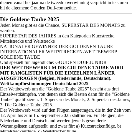
dienen vanaf het jaar na de tweede overwinning verplicht in te sturen
bij de algemene Gouden Duif-competitie.
Die Goldene Taube 2025
Jeden Monat gibt es die Chance, SUPERSTAR DES MONATS zu
werden.
SUPERSTAR DES JAHRES in den Kategorien Kurzstrecke,
Mittelstrecke und Weitstrecke
NATIONALER GEWINNER DER GOLDENEN TAUBE
INTERNATIONALER WEITSTRECKEN-WETTBEWERB
GOLDENE TAUBE
Und speziell für Jugendliche: GOUDEN DUIF JUNIOR
DER WETTBEWERB UM DIE GOLDENE TAUBE WIRD
MIT RANGLISTEN FÜR DIE EINZELNEN LÄNDER
AUSGETRAGEN (Belgien, Niederlande, Deutschland).
Wettkampfbestimmungen Deutschland 2025
Der Wettbewerb um die “Goldene Taube 2025” besteht aus drei
Einzelwettkämpfen, von denen sich die Besten dann für die “Goldene
Taube” qualifizieren: 1. Superstar des Monats, 2. Superstar des Jahres,
3. Die Goldene Taube 2025.
Der Wettbewerb wird auf den Flügen ausgetragen, die in der Zeit vom
12. April bis zum 15. September 2025 stattfinden. Für Belgien, die
Niederlande und Deutschland werden jeweils gesonderte
Wertungslisten aufgestellt, und zwar für: a) Kurzstreckenflüge, b)
Mittelstreckenflüge, c) Weitstreckenflüge.