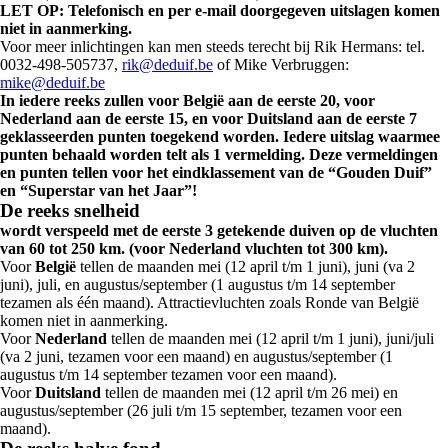
LET OP: Telefonisch en per e-mail doorgegeven uitslagen komen
niet in aanmerking.
Voor meer inlichtingen kan men steeds terecht bij Rik Hermans: tel.
0032-498-505737,
rik@deduif.be
of Mike Verbruggen:
mike@deduif.be
In iedere reeks zullen voor België aan de eerste 20, voor
Nederland aan de eerste 15, en voor Duitsland aan de eerste 7
geklasseerden punten toegekend worden. Iedere uitslag waarmee
punten behaald worden telt als 1 vermelding. Deze vermeldingen
en punten tellen voor het eindklassement van de “Gouden Duif”
en “Superstar van het Jaar”!
De reeks snelheid
wordt verspeeld met de eerste 3 getekende duiven op de vluchten
van 60 tot 250 km. (voor Nederland vluchten tot 300 km).
Voor
België
tellen de maanden mei (12 april t/m 1 juni), juni (va 2
juni), juli, en augustus/september (1 augustus t/m 14 september
tezamen als één maand). Attractievluchten zoals Ronde van België
komen niet in aanmerking.
Voor
Nederland
tellen de maanden mei (12 april t/m 1 juni), juni/juli
(va 2 juni, tezamen voor een maand) en augustus/september (1
augustus t/m 14 september tezamen voor een maand).
Voor
Duitsland
tellen de maanden mei (12 april t/m 26 mei) en
augustus/september (26 juli t/m 15 september, tezamen voor een
maand).