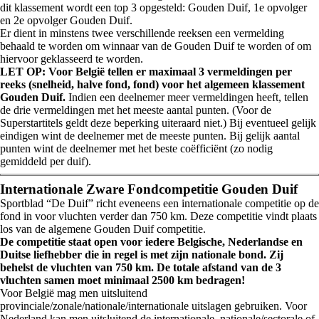
dit klassement wordt een top 3 opgesteld: Gouden Duif, 1e opvolger
en 2e opvolger Gouden Duif.
Er dient in minstens twee verschillende reeksen een vermelding
behaald te worden om winnaar van de Gouden Duif te worden of om
hiervoor geklasseerd te worden.
LET OP: Voor België tellen er maximaal 3 vermeldingen per
reeks (snelheid, halve fond, fond) voor het algemeen klassement
Gouden Duif.
Indien een deelnemer meer vermeldingen heeft, tellen
de drie vermeldingen met het meeste aantal punten. (Voor de
Superstartitels geldt deze beperking uiteraard niet.) Bij eventueel gelijk
eindigen wint de deelnemer met de meeste punten. Bij gelijk aantal
punten wint de deelnemer met het beste coëfficiënt (zo nodig
gemiddeld per duif).
Internationale Zware Fondcompetitie Gouden Duif
Sportblad “De Duif” richt eveneens een internationale competitie op de
fond in voor vluchten verder dan 750 km. Deze competitie vindt plaats
los van de algemene Gouden Duif competitie.
De competitie staat open voor iedere Belgische, Nederlandse en
Duitse liefhebber die in regel is met zijn nationale bond. Zij
behelst de vluchten van 750 km. De totale afstand van de 3
vluchten samen moet minimaal 2500 km bedragen!
Voor België mag men uitsluitend
provinciale/zonale/nationale/internationale uitslagen gebruiken. Voor
Nederland kan men uitsluitend de internationale, nationale/sectorale of