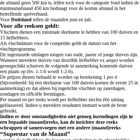
de afstand geen 500 km is, tellen toch voor de categorie fond indien de
minimumafstand 450 km bedraagt voor de kortste afstand in het
betreffende spelverband.
Voor
Duitsland
tellen de maanden juni en juli.
Voor alle reeksen geldt:
Vluchten dienen een minimale deelname te hebben van 100 duiven en
15 liefhebbers.
Als vluchtdatum voor de competitie geldt de datum van het
vluchtprogramma.
De ingestuurde uitslagen mogen van oude, jaarse of jonge duiven zijn.
Wanneer meerdere duiven van dezelfde liefhebber ex aequo worden
gerangschikt schuiven de volgende in aanmerking komende duiven
een plaats op (bv. 1-1-6 wordt 1-2-6).
De prijzen dienen behaald te worden op berekening 1 per 4
(bijvoorbeeld: bij een deelname van 100 duiven komen de eerste 25 in
aanmerking) en dat alleen bij ingerichte vluchten op zaterdagen,
zondagen en officiële feestdagen.
Per maand en per reeks wordt per liefhebber slechts één uitslag
geklasseerd. Indien u meerdere resultaten instuurt wordt de beste
gebruikt.
Indien er door omstandigheden niet genoeg inzendingen zijn in
een bepaalde (maand)reeks, kan de inrichter deze reeks
schrappen of samenvoegen met een andere (maand)reeks
“Superstar van de Maand”