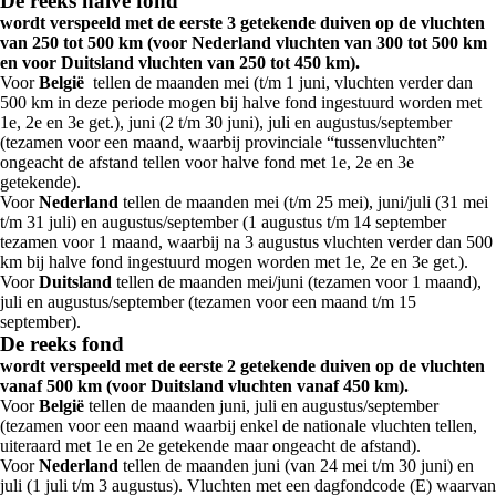
De reeks halve fond
wordt verspeeld met de eerste 3 getekende duiven op de vluchten
van 250 tot 500 km (voor Nederland vluchten van 300 tot 500 km
en voor Duitsland vluchten van 250 tot 450 km).
Voor
België
tellen de maanden mei (t/m 1 juni, vluchten verder dan
500 km in deze periode mogen bij halve fond ingestuurd worden met
1e, 2e en 3e get.), juni (2 t/m 30 juni), juli en augustus/september
(tezamen voor een maand, waarbij provinciale “tussenvluchten”
ongeacht de afstand tellen voor halve fond met 1e, 2e en 3e
getekende).
Voor
Nederland
tellen de maanden mei (t/m 25 mei), juni/juli (31 mei
t/m 31 juli) en augustus/september (1 augustus t/m 14 september
tezamen voor 1 maand, waarbij na 3 augustus vluchten verder dan 500
km bij halve fond ingestuurd mogen worden met 1e, 2e en 3e get.).
Voor
Duitsland
tellen de maanden mei/juni (tezamen voor 1 maand),
juli en augustus/september (tezamen voor een maand t/m 15
september).
De reeks fond
wordt verspeeld met de eerste 2 getekende duiven op de vluchten
vanaf 500 km (voor Duitsland vluchten vanaf 450 km).
Voor
België
tellen de maanden juni, juli en augustus/september
(tezamen voor een maand waarbij enkel de nationale vluchten tellen,
uiteraard met 1e en 2e getekende maar ongeacht de afstand).
Voor
Nederland
tellen de maanden juni (van 24 mei t/m 30 juni) en
juli (1 juli t/m 3 augustus). Vluchten met een dagfondcode (E) waarvan