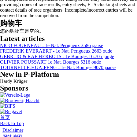
providing copies of race results, entry sheets, ETS clocking sheets and
contact details of race organisers. Incomplete/incorrect entries will be
removed from the competition.
购物车
您的购物车是空的。
Latest articles
NICO FOURNEAU - 1e Nat. Perigueux 3586 jaarse
FREDERIK EVERAERT - 1e Nat. Perigueux 2663 oude
GEBR. JO & RAF HERBOTS - 1e Bourges 16.705 jonge
OLIVIER POUSSART 1e Nat. Bourges 5316 oude
TOURNELLE-HUA-FENG - 1e Nat. Bourges 9070 jaarse
New in P-Platform
Hardy Krüger
Sponsors
首页
当前位置
Back to Top
Disclaimer
网站地图