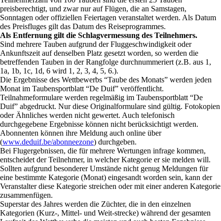
preisberechtigt, und zwar nur auf Flügen, die an Samstagen,
Sonntagen oder offiziellen Feiertagen veranstaltet werden. Als Datum
des Preisfluges gilt das Datum des Reiseprogrammes.
Als Entfernung gilt die Schlagvermessung des Teilnehmers.
Sind mehrere Tauben aufgrund der Fluggeschwindigkeit oder
Ankunftszeit auf denselben Platz gesetzt worden, so werden die
betreffenden Tauben in der Rangfolge durchnummeriert (z.B. aus 1,
1a, 1b, 1c, 1d, 6 wird 1, 2, 3, 4, 5, 6.).
Die Ergebnisse des Wettbewerbs “Taube des Monats” werden jeden
Monat im Taubensportblatt “De Duif” veröffentlicht.
Teilnahmeformulare werden regelmäßig im Taubensportblatt “De
Duif” abgedruckt. Nur diese Originalformulare sind gültig. Fotokopien
oder Ähnliches werden nicht gewertet. Auch telefonisch
durchgegebene Ergebnisse können nicht berücksichtigt werden.
Abonnenten können ihre Meldung auch online über
(
www.deduif.be/abonneezone
) durchgeben.
Bei Flugergebnissen, die für mehrere Wertungen infrage kommen,
entscheidet der Teilnehmer, in welcher Kategorie er sie melden will.
Sollten aufgrund besonderer Umstände nicht genug Meldungen für
eine bestimmte Kategorie (Monat) eingesandt worden sein, kann der
Veranstalter diese Kategorie streichen oder mit einer anderen Kategorie
zusammenfügen.
Superstar des Jahres werden die Züchter, die in den einzelnen
Kategorien (Kurz-, Mittel- und Weit-strecke) während der gesamten