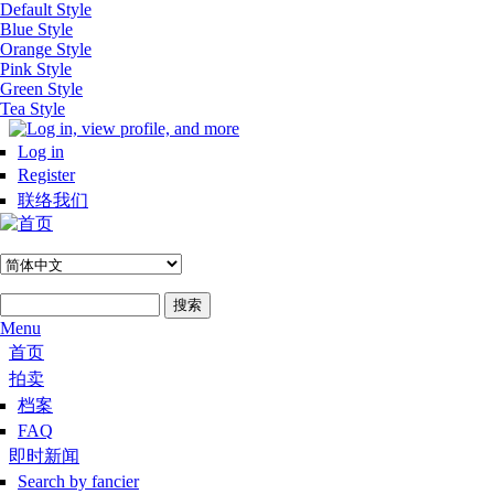
Default Style
跳转到主要内容
Blue Style
Orange Style
Pink Style
Green Style
Tea Style
Log in
Register
联络我们
搜索
搜索表单
Menu
Hoofdmenu #zh-hans
首页
拍卖
档案
FAQ
即时新闻
Search by fancier