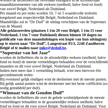
worden de liefhebbers die bovenaan eindigden in de afzonderlijke
maandklassementen van alle reeksen (snelheid, halve fond en fond)
van zowel België, Nederland als Duitsland.
Per maand en per reeks worden 10, 7 en 5 waardevolle trofeeën
toegekend aan respectievelijk België, Nederland en Duitsland.
Maandelijks zal in “De Duif” de uitslag verschijnen van de Superstars
van de Maand.
Alle geklasseerden (plaatsen 1 t/m 20 voor België, 1 t/m 15 voor
Nederland, 1 t/m 7 voor Duitsland) dienen binnen 10 dagen na
publicatie van deze maanduitslagen een kopie van hun uitslag(en)
op te sturen naar “De Duif”, Langestraat 95/3, 2240 Zandhoven
België of te mailen naar
mike@deduif.be
.
“Superstar van het Jaar”
worden de liefhebbers die in de afzonderlijke reeksen (snelheid, halve
fond en fond) de meeste vermeldingen behaalden over de verschillende
maanden en dit voor zowel België, Nederland als Duitsland.
Indien men meer dan 1 vermelding behaalt, wint men hiervoor één
gecombineerde trofee.
Bij eventueel gelijk eindigen wint de deelnemer met de meeste punten.
Bij gelijk aantal punten wint de deelnemer met het beste coëfficiënt (zo
nodig gemiddeld per duif).
“Winnaar van de Gouden Duif”
worden de liefhebbers die over de gehele wedstrijdperiode de meeste
vermeldingen behaalden in de gezamenlijke reeksen snelheid, halve
fond en fond en dit voor zowel België, Nederland als Duitsland. Voor