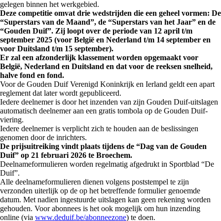
gelegen binnen het werkgebied.
Deze competitie omvat drie wedstrijden die een geheel vormen: De
“Superstars van de Maand”, de “Superstars van het Jaar” en de
“Gouden Duif”. Zij loopt over de periode van 12 april t/m
september 2025 (voor België en Nederland t/m 14 september en
voor Duitsland t/m 15 september).
Er zal een afzonderlijk klassement worden opgemaakt voor
België, Nederland en Duitsland en dat voor de reeksen snelheid,
halve fond en fond.
Voor de Gouden Duif Verenigd Koninkrijk en Ierland geldt een apart
reglement dat later wordt gepubliceerd.
Iedere deelnemer is door het inzenden van zijn Gouden Duif-uitslagen
automatisch deelnemer aan een gratis tombola op de Gouden Duif-
viering.
Iedere deelnemer is verplicht zich te houden aan de beslissingen
genomen door de inrichters.
De prijsuitreiking vindt plaats tijdens de “Dag van de Gouden
Duif” op 21 februari 2026 te Broechem.
Deelnameformulieren worden regelmatig afgedrukt in Sportblad “De
Duif”.
Alle deelnameformulieren dienen volgens poststempel te zijn
verzonden uiterlijk op de op het betreffende formulier genoemde
datum. Met nadien ingestuurde uitslagen kan geen rekening worden
gehouden. Voor abonnees is het ook mogelijk om hun inzending
online (via
www.deduif.be/abonneezone
) te doen.