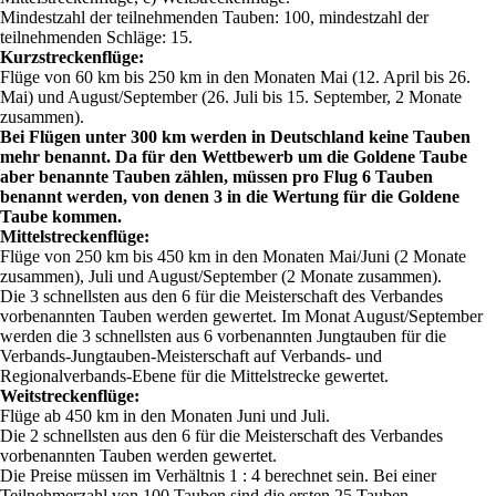
Mindestzahl der teilnehmenden Tauben: 100, mindestzahl der
teilnehmenden Schläge: 15.
Kurzstreckenflüge:
Flüge von 60 km bis 250 km in den Monaten Mai (12. April bis 26.
Mai) und August/September (26. Juli bis 15. September, 2 Monate
zusammen).
Bei Flügen unter 300 km werden in Deutschland keine Tauben
mehr benannt. Da für den Wettbewerb um die Goldene Taube
aber benannte Tauben zählen, müssen pro Flug 6 Tauben
benannt werden, von denen 3 in die Wertung für die Goldene
Taube kommen.
Mittelstreckenflüge:
Flüge von 250 km bis 450 km in den Monaten Mai/Juni (2 Monate
zusammen), Juli und August/September (2 Monate zusammen).
Die 3 schnellsten aus den 6 für die Meisterschaft des Verbandes
vorbenannten Tauben werden gewertet. Im Monat August/September
werden die 3 schnellsten aus 6 vorbenannten Jungtauben für die
Verbands-Jungtauben-Meisterschaft auf Verbands- und
Regionalverbands-Ebene für die Mittelstrecke gewertet.
Weitstreckenflüge:
Flüge ab 450 km in den Monaten Juni und Juli.
Die 2 schnellsten aus den 6 für die Meisterschaft des Verbandes
vorbenannten Tauben werden gewertet.
Die Preise müssen im Verhältnis 1 : 4 berechnet sein. Bei einer
Teilnehmerzahl von 100 Tauben sind die ersten 25 Tauben