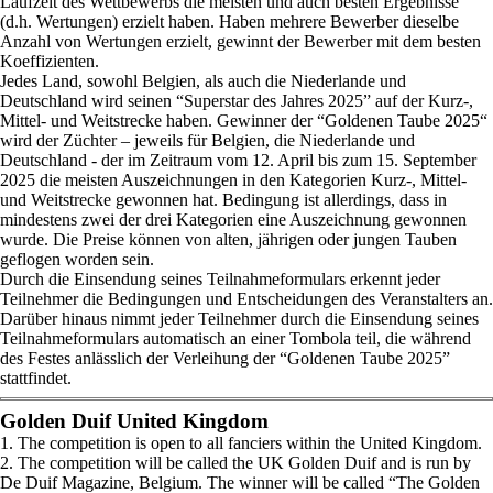
Laufzeit des Wettbewerbs die meisten und auch besten Ergebnisse
(d.h. Wertungen) erzielt haben. Haben mehrere Bewerber dieselbe
Anzahl von Wertungen erzielt, gewinnt der Bewerber mit dem besten
Koeffizienten.
Jedes Land, sowohl Belgien, als auch die Niederlande und
Deutschland wird seinen “Superstar des Jahres 2025” auf der Kurz-,
Mittel- und Weitstrecke haben. Gewinner der “Goldenen Taube 2025“
wird der Züchter – jeweils für Belgien, die Niederlande und
Deutschland - der im Zeitraum vom 12. April bis zum 15. September
2025 die meisten Auszeichnungen in den Kategorien Kurz-, Mittel-
und Weitstrecke gewonnen hat. Bedingung ist allerdings, dass in
mindestens zwei der drei Kategorien eine Auszeichnung gewonnen
wurde. Die Preise können von alten, jährigen oder jungen Tauben
geflogen worden sein.
Durch die Einsendung seines Teilnahmeformulars erkennt jeder
Teilnehmer die Bedingungen und Entscheidungen des Veranstalters an.
Darüber hinaus nimmt jeder Teilnehmer durch die Einsendung seines
Teilnahmeformulars automatisch an einer Tombola teil, die während
des Festes anlässlich der Verleihung der “Goldenen Taube 2025”
stattfindet.
Golden Duif United Kingdom
1. The competition is open to all fanciers within the United Kingdom.
2. The competition will be called the UK Golden Duif and is run by
De Duif Magazine, Belgium. The winner will be called “The Golden