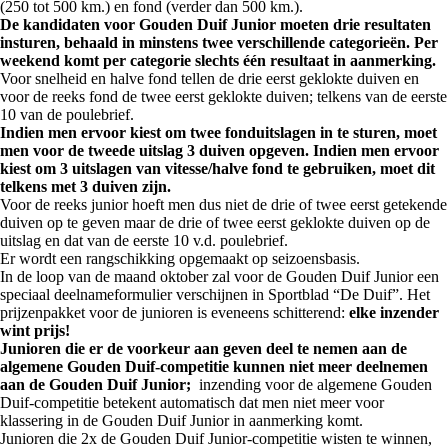
(250 tot 500 km.) en fond (verder dan 500 km.).
De kandidaten voor Gouden Duif Junior moeten drie resultaten
insturen, behaald in minstens twee verschillende categorieën. Per
weekend komt per categorie slechts één resultaat in aanmerking.
Voor snelheid en halve fond tellen de drie eerst geklokte duiven en
voor de reeks fond de twee eerst geklokte duiven; telkens van de eerste
10 van de poulebrief.
Indien men ervoor kiest om twee fonduitslagen in te sturen, moet
men voor de tweede uitslag 3 duiven opgeven. Indien men ervoor
kiest om 3 uitslagen van vitesse/halve fond te gebruiken, moet dit
telkens met 3 duiven zijn.
Voor de reeks junior hoeft men dus niet de drie of twee eerst getekende
duiven op te geven maar de drie of twee eerst geklokte duiven op de
uitslag en dat van de eerste 10 v.d. poulebrief.
Er wordt een rangschikking opgemaakt op seizoensbasis.
In de loop van de maand oktober zal voor de Gouden Duif Junior een
speciaal deelnameformulier verschijnen in Sportblad “De Duif”. Het
prijzenpakket voor de junioren is eveneens schitterend:
elke inzender
wint prijs!
Junioren die er de voorkeur aan geven deel te nemen aan de
algemene Gouden Duif‑competitie kunnen niet meer deelnemen
aan de Gouden Duif Junior;
inzending voor de algemene Gouden
Duif-competitie betekent automatisch dat men niet meer voor
klassering in de Gouden Duif Junior in aanmerking komt.
Junioren die 2x de Gouden Duif Junior-competitie wisten te winnen,