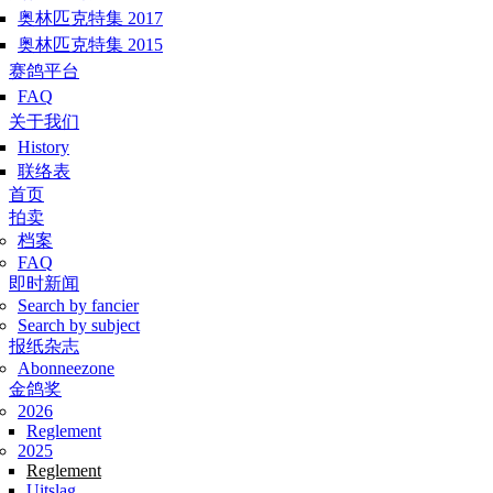
奥林匹克特集 2017
奥林匹克特集 2015
赛鸽平台
FAQ
关于我们
History
联络表
Hoofdmenu
首页
拍卖
档案
FAQ
即时新闻
Search by fancier
Search by subject
报纸杂志
Abonneezone
金鸽奖
2026
Reglement
2025
Reglement
Uitslag