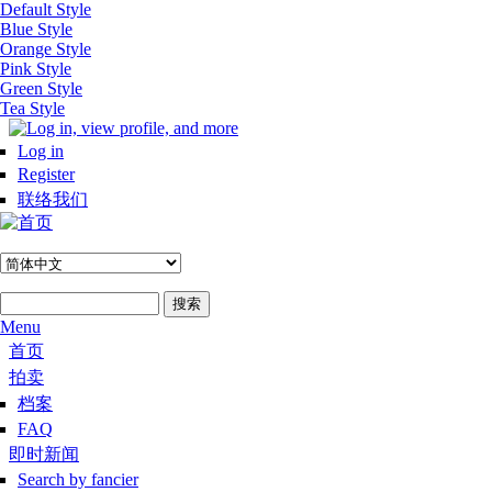
Default Style
跳转到主要内容
Blue Style
Orange Style
Pink Style
Green Style
Tea Style
Log in
Register
联络我们
搜索
搜索表单
Menu
Hoofdmenu #zh-hans
首页
拍卖
档案
FAQ
即时新闻
Search by fancier