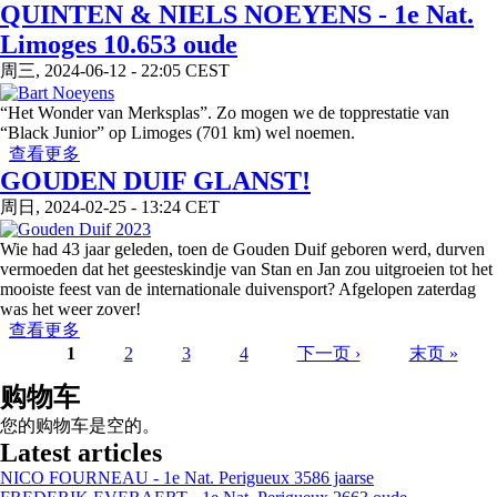
QUINTEN & NIELS NOEYENS - 1e Nat.
Limoges 10.653 oude
周三, 2024-06-12 - 22:05 CEST
“Het Wonder van Merksplas”. Zo mogen we de topprestatie van
“Black Junior” op Limoges (701 km) wel noemen.
about QUINTEN & NIELS NOEYENS - 1e Nat.
查看更多
Limoges 10.653 oude
GOUDEN DUIF GLANST!
周日, 2024-02-25 - 13:24 CET
Wie had 43 jaar geleden, toen de Gouden Duif geboren werd, durven
vermoeden dat het geesteskindje van Stan en Jan zou uitgroeien tot het
mooiste feest van de internationale duivensport? Afgelopen zaterdag
was het weer zover!
about GOUDEN DUIF GLANST!
查看更多
1
2
3
4
下一页 ›
末页 »
页面
购物车
您的购物车是空的。
Latest articles
NICO FOURNEAU - 1e Nat. Perigueux 3586 jaarse