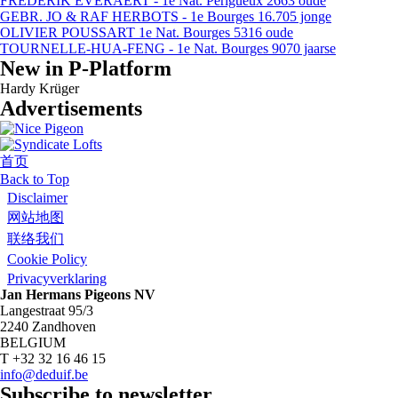
FREDERIK EVERAERT - 1e Nat. Perigueux 2663 oude
GEBR. JO & RAF HERBOTS - 1e Bourges 16.705 jonge
OLIVIER POUSSART 1e Nat. Bourges 5316 oude
TOURNELLE-HUA-FENG - 1e Nat. Bourges 9070 jaarse
New in P-Platform
Hardy Krüger
Advertisements
首页
当前位置
Back to Top
Disclaimer
网站地图
联络我们
Cookie Policy
Privacyverklaring
Jan Hermans Pigeons NV
Langestraat 95/3
2240 Zandhoven
BELGIUM
T +32 32 16 46 15
info@deduif.be
Subscribe to newsletter