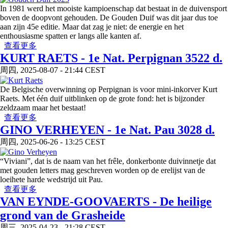
In 1981 werd het mooiste kampioenschap dat bestaat in de duivensport
boven de doopvont gehouden. De Gouden Duif was dit jaar dus toe
aan zijn 45e editie. Maar dat zag je niet: de energie en het
enthousiasme spatten er langs alle kanten af.
about GOUDEN DUIF - Broechem Bruist!
查看更多
KURT RAETS - 1e Nat. Perpignan 3522 d.
周四, 2025-08-07 - 21:44 CEST
De Belgische overwinning op Perpignan is voor mini-inkorver Kurt
Raets. Met één duif uitblinken op de grote fond: het is bijzonder
zeldzaam maar het bestaat!
about KURT RAETS - 1e Nat. Perpignan 3522 d.
查看更多
GINO VERHEYEN - 1e Nat. Pau 3028 d.
周四, 2025-06-26 - 13:25 CEST
“Viviani”, dat is de naam van het frêle, donkerbonte duivinnetje dat
met gouden letters mag geschreven worden op de erelijst van de
loeihete harde wedstrijd uit Pau.
about GINO VERHEYEN - 1e Nat. Pau 3028 d.
查看更多
VAN EYNDE-GOOVAERTS - De heilige
grond van de Grasheide
周三, 2025-04-23 - 21:28 CEST