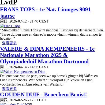
LvdP
FRANS TOPS - 1e Nat. Limoges 9091
jaarse
周日, 2026-07-12 - 21:40 CEST
"Minimelker" Frans Tops wint nationaal Limoges bij de jaarse duiven.
"Twee duiven mee en dan zo’n mooie vlucht winnen, dat is amper te
bevatten."
about FRANS TOPS - 1e Nat. Limoges 9091 jaarse
查看更多
VALERE & DINA KEMPENEERS - 1e
Nationale Marathon 2025 &
Olympiadeduif Marathon Dortmund
周二, 2026-04-14 - 14:06 CEST
De lente was van de partij toen we op bezoek gingen bij Valère en
Dina Kempeneers. Wat betreft duivensport zijn Valère en Dina
voortreffelijke ambassadeurs van Westerlo.
about VALERE & DINA KEMPENEERS - 1e Nationale
查看更多
Marathon 2025 & Olympiadeduif Marathon Dortmund
GOUDEN DUIF - Broechem Bruist!
周四, 2026-02-26 - 12:51 CET