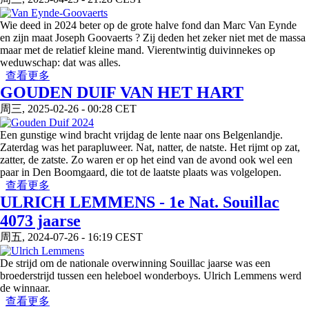
Wie deed in 2024 beter op de grote halve fond dan Marc Van Eynde
en zijn maat Joseph Goovaerts ? Zij deden het zeker niet met de massa
maar met de relatief kleine mand. Vierentwintig duivinnekes op
weduwschap: dat was alles.
about VAN EYNDE-GOOVAERTS - De heilige grond
查看更多
van de Grasheide
GOUDEN DUIF VAN HET HART
周三, 2025-02-26 - 00:28 CET
Een gunstige wind bracht vrijdag de lente naar ons Belgenlandje.
Zaterdag was het parapluweer. Nat, natter, de natste. Het rijmt op zat,
zatter, de zatste. Zo waren er op het eind van de avond ook wel een
paar in Den Boomgaard, die tot de laatste plaats was volgelopen.
about GOUDEN DUIF VAN HET HART
查看更多
ULRICH LEMMENS - 1e Nat. Souillac
4073 jaarse
周五, 2024-07-26 - 16:19 CEST
De strijd om de nationale overwinning Souillac jaarse was een
broederstrijd tussen een heleboel wonderboys. Ulrich Lemmens werd
de winnaar.
about ULRICH LEMMENS - 1e Nat. Souillac 4073 jaarse
查看更多