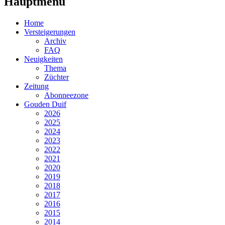
Hauptmenü
Home
Versteigerungen
Archiv
FAQ
Neuigkeiten
Thema
Züchter
Zeitung
Abonneezone
Gouden Duif
2026
2025
2024
2023
2022
2021
2020
2019
2018
2017
2016
2015
2014