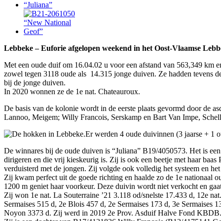
Lebbeke – Euforie afgelopen weekend in het Oost-Vlaamse Lebbek
Met een oude duif om 16.04.02 u voor een afstand van 563,349 km e
zowel tegen 3118 oude als 14.315 jonge duiven. Ze hadden tevens de s
bij de jonge duiven.
In 2020 wonnen ze de 1e nat. Chateauroux.
De basis van de kolonie wordt in de eerste plaats gevormd door de 
Lannoo, Meigem; Willy Francois, Serskamp en Bart Van Impe, Schelleb
Er werden 4 oude duivinnen (3 jaarse + 1 
De winnares bij de oude duiven is “Juliana” B19/4050573. Het is een 
dirigeren en die vrij kieskeurig is. Zij is ook een beetje met haar ba
verduisterd met de jongen. Zij volgde ook volledig het systeem en h
Zij kwam perfect uit de goede richting en haalde zo de 1e nationaal 
1200 m geniet haar voorkeur. Deze duivin wordt niet verkocht en gaa
Zij won 1e nat. La Souterraine ’21 3.118 od/snelste 17.433 d, 12e n
Sermaises 515 d, 2e Blois 457 d, 2e Sermaises 173 d, 3e Sermaises
Noyon 3373 d. Zij werd in 2019 2e Prov. Asduif Halve Fond KBDB