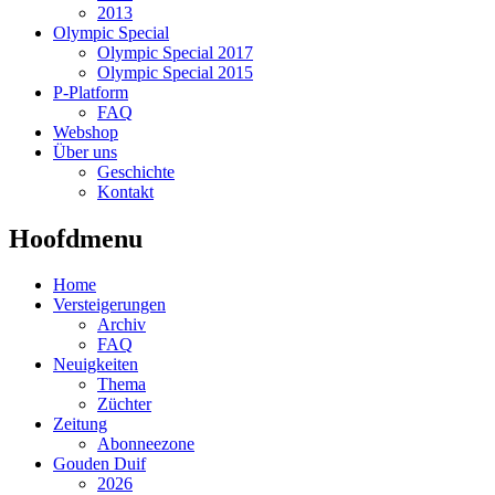
2013
Olympic Special
Olympic Special 2017
Olympic Special 2015
P-Platform
FAQ
Webshop
Über uns
Geschichte
Kontakt
Hoofdmenu
Home
Versteigerungen
Archiv
FAQ
Neuigkeiten
Thema
Züchter
Zeitung
Abonneezone
Gouden Duif
2026