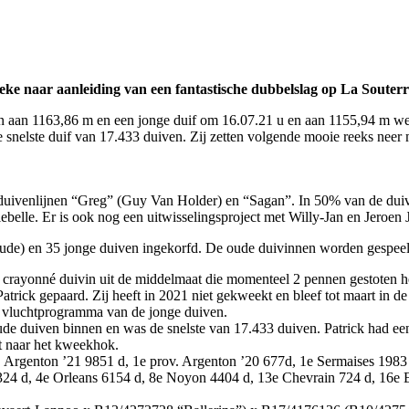
e naar aanleiding van een fantastische dubbelslag op La Souterr
n aan 1163,86 m en een jonge duif om 16.07.21 u en aan 1155,94 m w
nelste duif van 17.433 duiven. Zij zetten volgende mooie reeks neer me
asduivenlijnen “Greg” (Guy Van Holder) en “Sagan”. In 50% van de dui
elle. Er is ook nog een uitwisselingsproject met Willy-Jan en Jeroen
oude) en 35 jonge duiven ingekorfd. De oude duivinnen worden gespee
crayonné duivin uit de middelmaat die momenteel 2 pennen gestoten hee
as Patrick gepaard. Zij heeft in 2021 niet gekweekt en bleef tot maart i
et vluchtprogramma van de jonge duiven.
oude duiven binnen en was de snelste van 17.433 duiven. Patrick had ee
t naar het kweekhok.
at. Argenton ’21 9851 d, 1e prov. Argenton ’20 677d, 1e Sermaises 198
 1324 d, 4e Orleans 6154 d, 8e Noyon 4404 d, 13e Chevrain 724 d, 16
.