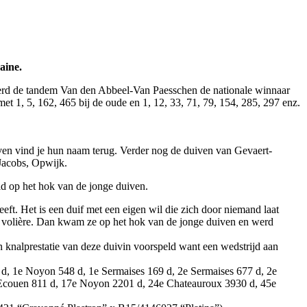
aine.
erd de tandem Van den Abbeel-Van Paesschen de nationale winnaar
t 1, 5, 162, 465 bij de oude en 1, 12, 33, 71, 79, 154, 285, 297 enz.
ven vind je hun naam terug. Verder nog de duiven van Gevaert-
 Jacobs, Opwijk.
ld op het hok van de jonge duiven.
ft. Het is een duif met een eigen wil die zich door niemand laat
n de volière. Dan kwam ze op het hok van de jonge duiven en werd
n knalprestatie van deze duivin voorspeld want een wedstrijd aan
3 d, 1e Noyon 548 d, 1e Sermaises 169 d, 2e Sermaises 677 d, 2e
e Ecouen 811 d, 17e Noyon 2201 d, 24e Chateauroux 3930 d, 45e