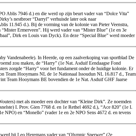
O Ablis 7946 d.) en die werd op zijn beurt vader van “Dolce Vita”
ky’s nestbroer “Darryl” verhuisde later ook naar
s 11.945 d.). Bij de vorming van de kolonie van Pieter Veenstra,
 “Mister Ermerveen”. Hij werd vader van “Mister Blue” (1e en 3e
ibaal”, Dirk en Louis van Dyck). En deze “Special Blue” werd moeder
Gaby Vandenabeele). In Heerde, op een zaalverkoping van sportblad De
dberoemd zou maken, de “Harry” (1e Nat. Asduif Eendaagse Fond
ters zorgde “Harry” voor het fundament onder de huidige kolonie. Er
 al won Team Hooymans NL de 1e Nationaal Issoudun NL 16.817 d., Team
 wint Team Hooymans BE bovendien de 1e Nat. Asduif GHF Jaarse
Wouters) met als moeder een dochter van “Kleine Dirk”. Ze noemden
snelste) I. Prov. Gien 7768 d. en 1e Rethel 4692 d.), “Ace 820” (1e I.
x 1e NPO) en “Monello” (vader 1e en 2e NPO Sens 4672 d. en tevens
j werd bij Leo Heremans vader van “Olympic Sperwer” (2e