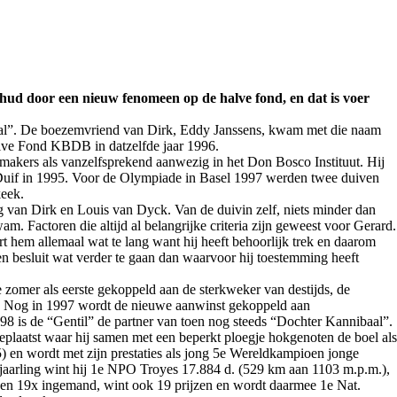
chud door een nieuw fenomeen op de halve fond, en dat is voer
aal”. De boezemvriend van Dirk, Eddy Janssens, kwam met die naam
 Halve Fond KBDB in datzelfde jaar 1996.
akers als vanzelfsprekend aanwezig in het Don Bosco Instituut. Hij
Duif in 1995. Voor de Olympiade in Basel 1997 werden twee duiven
keek.
 van Dirk en Louis van Dyck. Van de duivin zelf, niets minder dan
. Factoren die altijd al belangrijke criteria zijn geweest voor Gerard.
rt hem allemaal wat te lang want hij heeft behoorlijk trek en daarom
 en besluit wat verder te gaan dan waarvoor hij toestemming heeft
 zomer als eerste gekoppeld aan de sterkweker van destijds, de
jn. Nog in 1997 wordt de nieuwe aanwinst gekoppeld aan
998 is de “Gentil” de partner van toen nog steeds “Dochter Kannibaal”.
plaatst waar hij samen met een beperkt ploegje hokgenoten de boel als
5) en wordt met zijn prestaties als jong 5e Wereldkampioen jonge
 jaarling wint hij 1e NPO Troyes 17.884 d. (529 km aan 1103 m.p.m.),
en 19x ingemand, wint ook 19 prijzen en wordt daarmee 1e Nat.