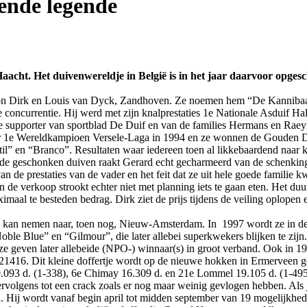
de legende
aacht. Het duivenwereldje in België is in het jaar daarvoor opges
n zoon Dirk en Louis van Dyck, Zandhoven. Ze noemen hem “De Kannib
 de concurrentie. Hij werd met zijn knalprestaties 1e Nationale Asduif
 supporter van sportblad De Duif en van de families Hermans en Raeym
der 1e Wereldkampioen Versele-Laga in 1994 en ze wonnen de Gouden 
l” en “Branco”. Resultaten waar iedereen toen al likkebaardend naar 
 de geschonken duiven raakt Gerard echt gecharmeerd van de schenking
 prestaties van de vader en het feit dat ze uit hele goede familie kwam
 de verkoop strookt echter niet met planning iets te gaan eten. Het duu
imaal te besteden bedrag. Dirk ziet de prijs tijdens de veiling oplopen
 mee kan nemen naar, toen nog, Nieuw-Amsterdam. In 1997 wordt ze in de
oble Blue” en “Gilmour”, die later allebei superkwekers blijken te zi
 ze geven later allebeide (NPO-) winnaar(s) in groot verband. Ook in 1
21416. Dit kleine doffertje wordt op de nieuwe hokken in Ermerveen ge
el 10.093 d. (1-338), 6e Chimay 16.309 d. en 21e Lommel 19.105 d. (1-49
rvolgens tot een crack zoals er nog maar weinig gevlogen hebben. Als
Hij wordt vanaf begin april tot midden september van 19 mogelijkhed