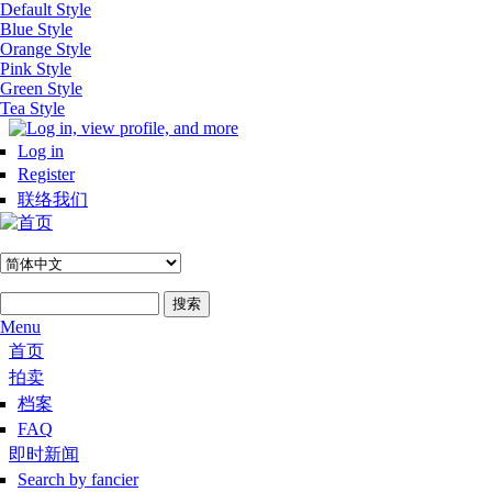
Default Style
跳转到主要内容
Blue Style
Orange Style
Pink Style
Green Style
Tea Style
Log in
Register
联络我们
搜索
搜索表单
Menu
Hoofdmenu #zh-hans
首页
拍卖
档案
FAQ
即时新闻
Search by fancier