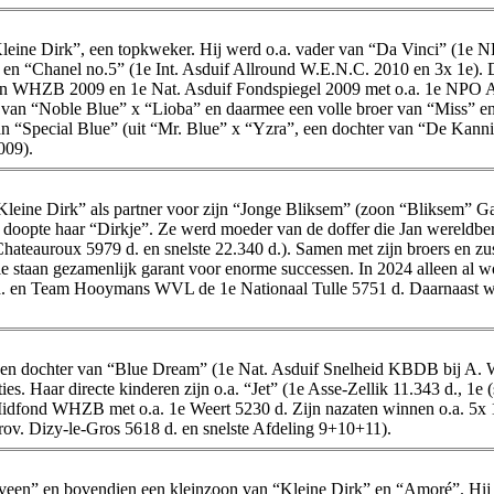
leine Dirk”, een topkweker. Hij werd o.a. vader van “Da Vinci” (1e NP
“Chanel no.5” (1e Int. Asduif Allround W.E.N.C. 2010 en 3x 1e). Dir
n WHZB 2009 en 1e Nat. Asduif Fondspiegel 2009 met o.a. 1e NPO Abli
van “Noble Blue” x “Lioba” en daarmee een volle broer van “Miss” en
an “Special Blue” (uit “Mr. Blue” x “Yzra”, een dochter van “De Kann
009).
“Kleine Dirk” als partner voor zijn “Jonge Bliksem” (zoon “Bliksem” 
 en doopte haar “Dirkje”. Ze werd moeder van de doffer die Jan werel
eauroux 5979 d. en snelste 22.340 d.). Samen met zijn broers en zus
n die staan gezamenlijk garant voor enorme successen. In 2024 alleen
 d. en Team Hooymans WVL de 1e Nationaal Tulle 5751 d. Daarnaast
een dochter van “Blue Dream” (1e Nat. Asduif Snelheid KBDB bij A. 
s. Haar directe kinderen zijn o.a. “Jet” (1e Asse-Zellik 11.343 d., 1e (
f Midfond WHZB met o.a. 1e Weert 5230 d. Zijn nazaten winnen o.a. 5
rov. Dizy-le-Gros 5618 d. en snelste Afdeling 9+10+11).
rveen” en bovendien een kleinzoon van “Kleine Dirk” en “Amoré”. Hi