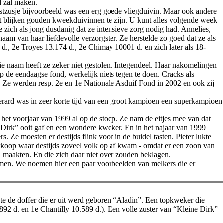
d zal maken.
estzusje bijvoorbeeld was een erg goede vliegduivin. Maar ook andere
t blijken gouden kweekduivinnen te zijn. U kunt alles volgende week
zich als jong dusdanig dat ze intensieve zorg nodig had. Annelies,
am van haar liefdevolle verzorgster. Ze herstelde zo goed dat ze als
d., 2e Troyes 13.174 d., 2e Chimay 10001 d. en zich later als 18-
 naam heeft ze zeker niet gestolen. Integendeel. Haar nakomelingen
p de eendaagse fond, werkelijk niets tegen te doen. Cracks als
Ze werden resp. 2e en 1e Nationale Asduif Fond in 2002 en ook zij
rard was in zeer korte tijd van een groot kampioen een superkampioen
het voorjaar van 1999 al op de stoep. Ze nam de eitjes mee van dat
e Dirk” ooit gaf en een wondere kweker. En in het najaar van 1999
 Ze moesten er destijds flink voor in de buidel tasten. Pieter lukte
rkoop waar destijds zoveel volk op af kwam - omdat er een zoon van
en maakten. En die zich daar niet over zouden beklagen.
romen. We noemen hier een paar voorbeelden van melkers die er
te de doffer die er uit werd geboren “Aladin”. Een topkweker die
2 d. en 1e Chantilly 10.589 d.). Een volle zuster van “Kleine Dirk”