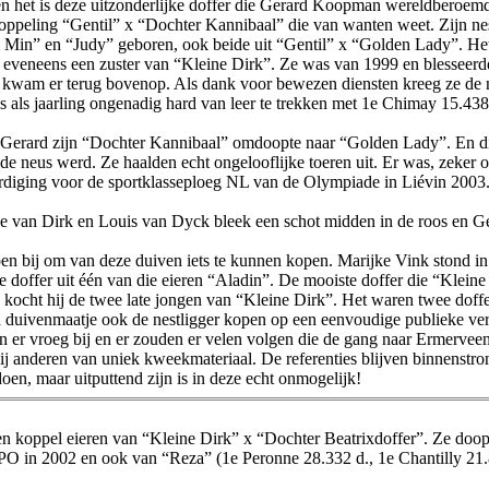
en het is deze uitzonderlijke doffer die Gerard Koopman wereldberoem
e koppeling “Gentil” x “Dochter Kannibaal” die van wanten weet. Zijn n
i Min” en “Judy” geboren, ook beide uit “Gentil” x “Golden Lady”. He
 eveneens een zuster van “Kleine Dirk”. Ze was van 1999 en blesseerde 
 kwam er terug bovenop. Als dank voor bewezen diensten kreeg ze de na
als jaarling ongenadig hard van leer te trekken met 1e Chimay 15.438 
Gerard zijn “Dochter Kannibaal” omdoopte naar “Golden Lady”. En die
e neus werd. Ze haalden echt ongelooflijke toeren uit. Er was, zeker o
diging voor de sportklasseploeg NL van de Olympiade in Liévin 2003. 
 van Dirk en Louis van Dyck bleek een schot midden in de roos en Ge
en bij om van deze duiven iets te kunnen kopen. Marijke Vink stond in 
de doffer uit één van die eieren “Aladin”. De mooiste doffer die “Klein
kocht hij de twee late jongen van “Kleine Dirk”. Het waren twee doffers.
jn duivenmaatje ook de nestligger kopen op een eenvoudige publieke ve
ren er vroeg bij en er zouden er velen volgen die de gang naar Ermerve
hij anderen van uniek kweekmateriaal. De referenties blijven binnenst
en, maar uitputtend zijn is in deze echt onmogelijk!
en koppel eieren van “Kleine Dirk” x “Dochter Beatrixdoffer”. Ze doop
 in 2002 en ook van “Reza” (1e Peronne 28.332 d., 1e Chantilly 21.89