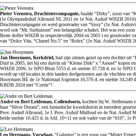
Pieter Veenstra, Drachtstercompagnie,
haalde “Dirky”, zoon van “K
(1e Olympiadeduif Allround NL 2011 en 1e Nat. Asduif WHZB 2010) en 
Drachtstercompagnie en werd grootvader van “Sissy” (1e Nat. Asduivi
werd ook “Mr. Surhuizum” een belangrijke schakel. Het was een zoon 
Beste doffer WHZB in respectievelijk 2004 en 2003 ) en grootvader v
van “Dolce Vita, “Chanel No.5” en “Rolex” (1e Nat. Asduif WHZB 2
Jan Hooymans, Kerkdriel,
had zijn zinnen gezet op een dochter uit 
Duif in 2005, liet hij een duivin uit “Kleine Dirk” x “Amoré” kopen
WHZB 2009, 1e NPO Blois 5553 d. en snelste 37.728 d. en 1e NPO Chat
wordt op vijf locaties in drie landen deelgenomen aan de vluchten e
Hooymans BE de 1e Nationaal Argenton 16.576 d. en snelste 34.249
KBDB 2024 met “Corrie”!
André en Bert Leideman, Collendoorn,
kochten bij W. Stellemann 
haar “Silver Dream”, een fantastische kweekduivin in meerdere generatie
Prov. Asduif Allround, 1e I. Prov. Asduif Midfond en 4e Nat. Asdui
beide snelste 10.425 d. in Afd. 10+11 en ook vader van de “610”, 1e P
Leo Heremans, Vorselaar.
“Galantos” is een zoon van “Mister Erme