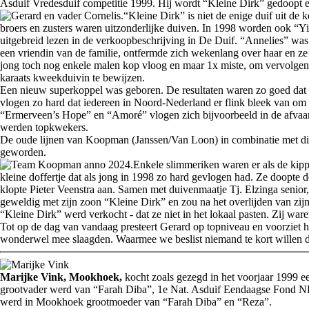
Asduif Vredesduif competitie 1999. Hij wordt “Kleine Dirk” gedoopt 
“Kleine Dirk” is niet de enige duif uit d
broers en zusters waren uitzonderlijke duiven. In 1998 worden ook “Y
uitgebreid lezen in de verkoopbeschrijving in De Duif. “Annelies” was
een vriendin van de familie, ontfermde zich wekenlang over haar en ze
jong toch nog enkele malen kop vloog en maar 1x miste, om vervolgens 
karaats kweekduivin te bewijzen.
Een nieuw superkoppel was geboren. De resultaten waren zo goed dat 
vlogen zo hard dat iedereen in Noord-Nederland er flink bleek van om d
“Ermerveen’s Hope” en “Amoré” vlogen zich bijvoorbeeld in de afvaar
werden topkwekers.
De oude lijnen van Koopman (Janssen/Van Loon) in combinatie met die
geworden.
Enkele slimmeriken waren er als de kipp
kleine doffertje dat als jong in 1998 zo hard gevlogen had. Ze doopte 
klopte Pieter Veenstra aan. Samen met duivenmaatje Tj. Elzinga senior, 
geweldig met zijn zoon “Kleine Dirk” en zou na het overlijden van zi
“Kleine Dirk” werd verkocht - dat ze niet in het lokaal pasten. Zij wa
Tot op de dag van vandaag presteert Gerard op topniveau en voorziet 
wonderwel mee slaagden. Waarmee we beslist niemand te kort willen do
Marijke Vink, Mookhoek,
kocht zoals gezegd in het voorjaar 1999 e
grootvader werd van “Farah Diba”, 1e Nat. Asduif Eendaagse Fond NPO
werd in Mookhoek grootmoeder van “Farah Diba” en “Reza”.