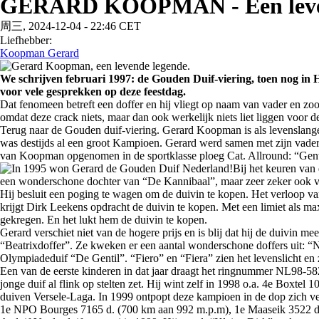
GERARD KOOPMAN - Een leven
周三, 2024-12-04 - 22:46 CET
Liefhebber:
Koopman Gerard
We schrijven februari 1997: de Gouden Duif-viering, toen nog in H
voor vele gesprekken op deze feestdag.
Dat fenomeen betreft een doffer en hij vliegt op naam van vader e
omdat deze crack niets, maar dan ook werkelijk niets liet liggen voor
Terug naar de Gouden duif-viering. Gerard Koopman is als levenslange
was destijds al een groot Kampioen. Gerard werd samen met zijn va
van Koopman opgenomen in de sportklasse ploeg Cat. Allround: “Genti
Bij het keuren van
een wonderschone dochter van “De Kannibaal”, maar zeer zeker ook van de
Hij besluit een poging te wagen om de duivin te kopen. Het verloop van
krijgt Dirk Leekens opdracht de duivin te kopen. Met een limiet als max
gekregen. En het lukt hem de duivin te kopen.
Gerard verschiet niet van de hogere prijs en is blij dat hij de duivin
“Beatrixdoffer”. Ze kweken er een aantal wonderschone doffers uit: “N
Olympiadeduif “De Gentil”. “Fiero” en “Fiera” zien het levenslicht en
Een van de eerste kinderen in dat jaar draagt het ringnummer NL98-58
jonge duif al flink op stelten zet. Hij wint zelf in 1998 o.a. 4e Boxt
duiven Versele-Laga. In 1999 ontpopt deze kampioen in de dop zich ve
1e NPO Bourges 7165 d. (700 km aan 992 m.p.m), 1e Maaseik 3522 d. 