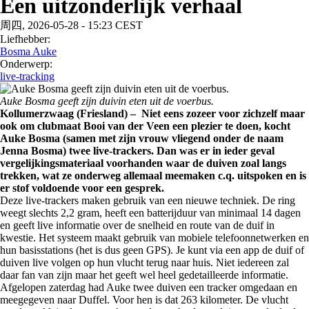
Een uitzonderlijk verhaal
周四, 2026-05-28 - 15:23 CEST
Liefhebber:
Bosma Auke
Onderwerp:
live-tracking
Auke Bosma geeft zijn duivin eten uit de voerbus.
Kollumerzwaag (Friesland) – Niet eens zozeer voor zichzelf maar
ook om clubmaat Booi van der Veen een plezier te doen, kocht
Auke Bosma (samen met zijn vrouw vliegend onder de naam
Jenna Bosma) twee live-trackers. Dan was er in ieder geval
vergelijkingsmateriaal voorhanden waar de duiven zoal langs
trekken, wat ze onderweg allemaal meemaken c.q. uitspoken en is
er stof voldoende voor een gesprek.
Deze live-trackers maken gebruik van een nieuwe techniek. De ring
weegt slechts 2,2 gram, heeft een batterijduur van minimaal 14 dagen
en geeft live informatie over de snelheid en route van de duif in
kwestie. Het systeem maakt gebruik van mobiele telefoonnetwerken en
hun basisstations (het is dus geen GPS). Je kunt via een app de duif of
duiven live volgen op hun vlucht terug naar huis. Niet iedereen zal
daar fan van zijn maar het geeft wel heel gedetailleerde informatie.
Afgelopen zaterdag had Auke twee duiven een tracker omgedaan en
meegegeven naar Duffel. Voor hen is dat 263 kilometer. De vlucht