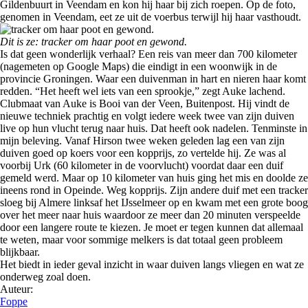
Gildenbuurt in Veendam en kon hij haar bij zich roepen. Op de foto,
genomen in Veendam, eet ze uit de voerbus terwijl hij haar vasthoudt.
Dit is ze: tracker om haar poot en gewond.
Is dat geen wonderlijk verhaal? Een reis van meer dan 700 kilometer
(nagemeten op Google Maps) die eindigt in een woonwijk in de
provincie Groningen. Waar een duivenman in hart en nieren haar komt
redden. “Het heeft wel iets van een sprookje,” zegt Auke lachend.
Clubmaat van Auke is Booi van der Veen, Buitenpost. Hij vindt de
nieuwe techniek prachtig en volgt iedere week twee van zijn duiven
live op hun vlucht terug naar huis. Dat heeft ook nadelen. Tenminste in
mijn beleving. Vanaf Hirson twee weken geleden lag een van zijn
duiven goed op koers voor een kopprijs, zo vertelde hij. Ze was al
voorbij Urk (60 kilometer in de voorvlucht) voordat daar een duif
gemeld werd. Maar op 10 kilometer van huis ging het mis en doolde ze
ineens rond in Opeinde. Weg kopprijs. Zijn andere duif met een tracker
sloeg bij Almere linksaf het IJsselmeer op en kwam met een grote boog
over het meer naar huis waardoor ze meer dan 20 minuten verspeelde
door een langere route te kiezen. Je moet er tegen kunnen dat allemaal
te weten, maar voor sommige melkers is dat totaal geen probleem
blijkbaar.
Het biedt in ieder geval inzicht in waar duiven langs vliegen en wat ze
onderweg zoal doen.
Auteur:
Foppe