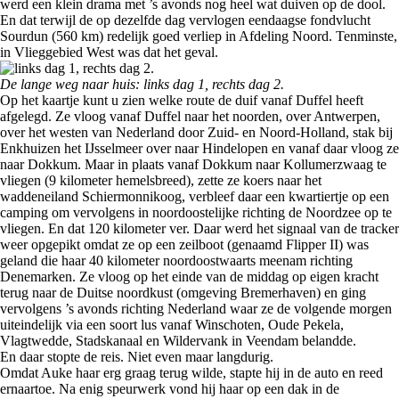
werd een klein drama met ’s avonds nog heel wat duiven op de dool.
En dat terwijl de op dezelfde dag vervlogen eendaagse fondvlucht
Sourdun (560 km) redelijk goed verliep in Afdeling Noord. Tenminste,
in Vlieggebied West was dat het geval.
De lange weg naar huis: links dag 1, rechts dag 2.
Op het kaartje kunt u zien welke route de duif vanaf Duffel heeft
afgelegd. Ze vloog vanaf Duffel naar het noorden, over Antwerpen,
over het westen van Nederland door Zuid- en Noord-Holland, stak bij
Enkhuizen het IJsselmeer over naar Hindelopen en vanaf daar vloog ze
naar Dokkum. Maar in plaats vanaf Dokkum naar Kollumerzwaag te
vliegen (9 kilometer hemelsbreed), zette ze koers naar het
waddeneiland Schiermonnikoog, verbleef daar een kwartiertje op een
camping om vervolgens in noordoostelijke richting de Noordzee op te
vliegen. En dat 120 kilometer ver. Daar werd het signaal van de tracker
weer opgepikt omdat ze op een zeilboot (genaamd Flipper II) was
geland die haar 40 kilometer noordoostwaarts meenam richting
Denemarken. Ze vloog op het einde van de middag op eigen kracht
terug naar de Duitse noordkust (omgeving Bremerhaven) en ging
vervolgens ’s avonds richting Nederland waar ze de volgende morgen
uiteindelijk via een soort lus vanaf Winschoten, Oude Pekela,
Vlagtwedde, Stadskanaal en Wildervank in Veendam belandde.
En daar stopte de reis. Niet even maar langdurig.
Omdat Auke haar erg graag terug wilde, stapte hij in de auto en reed
ernaartoe. Na enig speurwerk vond hij haar op een dak in de