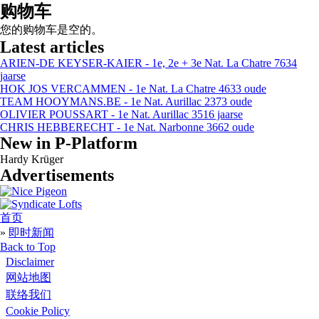
购物车
您的购物车是空的。
Latest articles
ARIEN-DE KEYSER-KAIER - 1e, 2e + 3e Nat. La Chatre 7634
jaarse
HOK JOS VERCAMMEN - 1e Nat. La Chatre 4633 oude
TEAM HOOYMANS.BE - 1e Nat. Aurillac 2373 oude
OLIVIER POUSSART - 1e Nat. Aurillac 3516 jaarse
CHRIS HEBBERECHT - 1e Nat. Narbonne 3662 oude
New in P-Platform
Hardy Krüger
Advertisements
首页
当前位置
»
即时新闻
Back to Top
Disclaimer
网站地图
联络我们
Cookie Policy