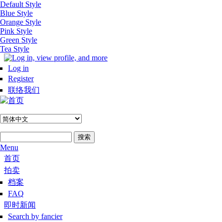
Default Style
跳转到主要内容
Blue Style
Orange Style
Pink Style
Green Style
Tea Style
Log in
Register
联络我们
搜索
搜索表单
Menu
Hoofdmenu #zh-hans
首页
拍卖
档案
FAQ
即时新闻
Search by fancier